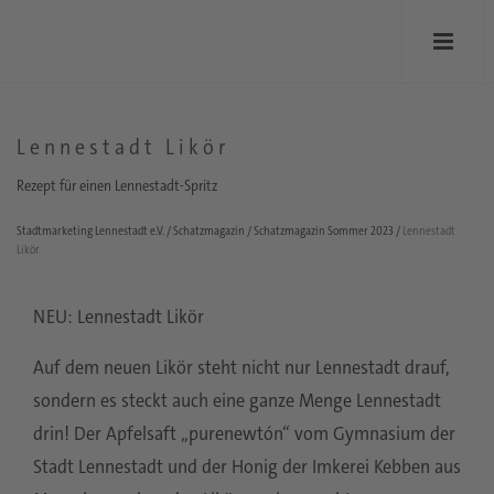
Lennestadt Likör
Rezept für einen Lennestadt-Spritz
Stadtmarketing Lennestadt e.V.
/
Schatzmagazin
/
Schatzmagazin Sommer 2023
/
Lennestadt
Likör
NEU: Lennestadt Likör
Auf dem neuen Likör steht nicht nur Lennestadt drauf,
sondern es steckt auch eine ganze Menge Lennestadt
drin! Der Apfelsaft „purenewtón“ vom Gymnasium der
Stadt Lennestadt und der Honig der Imkerei Kebben aus